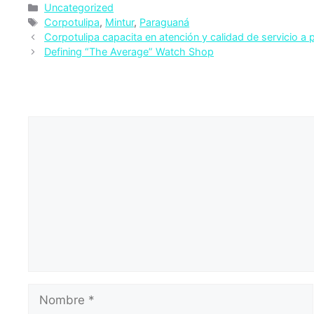
Categorías
Uncategorized
Etiquetas
Corpotulipa
,
Mintur
,
Paraguaná
Corpotulipa capacita en atención y calidad de servicio a 
Defining “The Average” Watch Shop
Deja un comentario
Comentario
Nombre