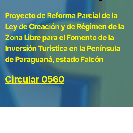
Proyecto de Reforma Parcial de la
Ley de Creación y de Régimen de la
Zona Libre para el Fomento de la
Inversión Turística en la Península
de Paraguaná, estado Falcón
Circular 0560