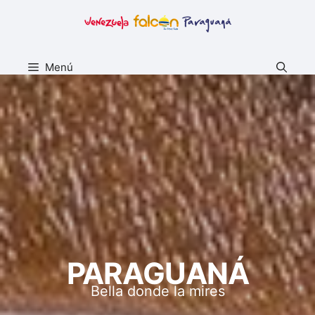
Saltar
al
contenido
Menú
PARAGUANÁ
Bella donde la mires