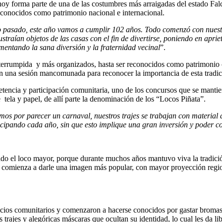
hoy forma parte de una de las costumbres más arraigadas del estado Falc
econocidos como patrimonio nacional e internacional.
o pasado, este año vamos a cumplir 102 años. Todo comenzó con nuestro
straían objetos de las casas con el fin de divertirse, poniendo en aprie
omentando la sana diversión y la fraternidad vecinal
”.
nterrumpida y más organizados, hasta ser reconocidos como patrimonio 
en una sesión mancomunada para reconocer la importancia de esta tradi
etencia y participación comunitaria, uno de los concursos que se mantie
 tela y papel, de allí parte la denominación de los “Locos Piñata”.
mos por parecer un carnaval, nuestros trajes se trabajan con material
ticipando cada año, sin que esto implique una gran inversión y poder co
do el loco mayor, porque durante muchos años mantuvo viva la tradición
y comienza a darle una imagen más popular, con mayor proyección regio
ios comunitarios y comenzaron a hacerse conocidos por gastar bromas 
trajes y alegóricas máscaras que ocultan su identidad, lo cual les da li