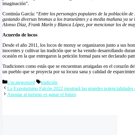
imaginación”.
Continúa García: “
Entre los personajes populares de la población de
gastando diversas bromas a los transeúntes y a media mañana ya se 
Alonso Díaz, Frank Marín y Blanca López, por mencionar los de mayor
Acuerdo de locos
Desde el año 2011, los locos de moruy se organizaron junto a sus homó
inocentes y cultivar las tradición que se ha venido desarrollando dura
ocasión en la que entregaron la petición formal para ser declarado pat
Tradiciones como estás que se encuentran arraigadas en el corazón del
un pueblo que se proyecta por su locura sana y calidad de esparcimient
Categorías
Etiquetas
Uncategorized
tradición
La Expoturismo Falcón 2022 mostrará las grandes potencialidades 
Apostar al turismo es ganar el futuro
Deja un comentario
Comentario