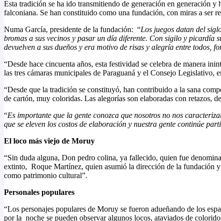
Esta tradición se ha ido transmitiendo de generación en generación y 
falconiana. Se han constituido como una fundación, con miras a ser r
Numa García, presidente de la fundación: “
Los juegos datan del sigl
bromas a sus vecinos y pasar un día diferente. Con sigilo y picardía su
devuelven a sus dueños y era motivo de risas y alegría entre todos, f
“Desde hace cincuenta años, esta festividad se celebra de manera ini
las tres cámaras municipales de Paraguaná y el Consejo Legislativo, 
“Desde que la tradición se constituyó, han contribuido a la sana comp
de cartón, muy coloridas. Las alegorías son elaboradas con retazos, de
“
Es importante que la gente conozca que nosotros no nos caracteriza
que se eleven los costos de elaboración y nuestra gente continúe par
El loco más viejo de Moruy
“Sin duda alguna, Don pedro colina, ya fallecido, quien fue denomina
extinto, Roque Martínez, quien asumió la dirección de la fundación 
como patrimonio cultural”.
Personales populares
“Los personajes populares de Moruy se fueron adueñando de los espac
por la noche se pueden observar algunos locos, ataviados de coloridos 