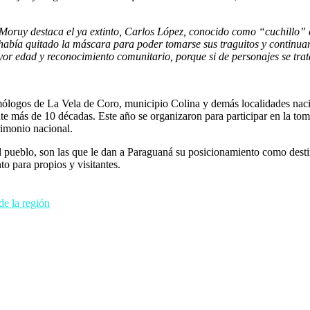
 Moruy destaca el ya extinto, Carlos López, conocido como “cuchillo” 
había quitado la máscara para poder tomarse sus traguitos y continuar
 edad y reconocimiento comunitario, porque si de personajes se trata
logos de La Vela de Coro, municipio Colina y demás localidades naciona
nte más de 10 décadas. Este año se organizaron para participar en la tom
rimonio nacional.
 pueblo, son las que le dan a Paraguaná su posicionamiento como destino
o para propios y visitantes.
de la región