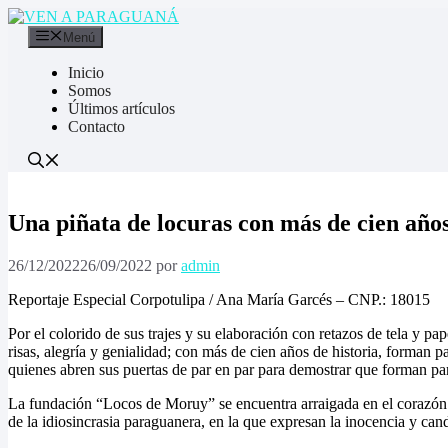
Saltar
al
Menú
contenido
Inicio
Somos
Últimos artículos
Contacto
Una piñata de locuras con más de cien años
26/12/2022
26/09/2022
por
admin
Reportaje Especial Corpotulipa / Ana María Garcés – CNP.: 18015
Por el colorido de sus trajes y su elaboración con retazos de tela y
risas, alegría y genialidad; con más de cien años de historia, forman p
quienes abren sus puertas de par en par para demostrar que forman part
La fundación “Locos de Moruy” se encuentra arraigada en el corazón de
de la idiosincrasia paraguanera, en la que expresan la inocencia y ca