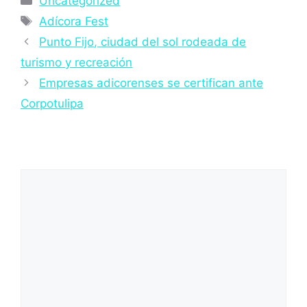
Uncategorized
Etiquetas
Adícora Fest
Punto Fijo, ciudad del sol rodeada de
turismo y recreación
Empresas adicorenses se certifican ante
Corpotulipa
Deja un comentario
Comentario